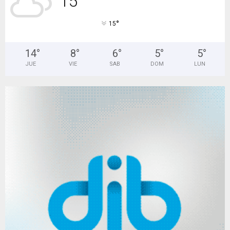
15
°
15
14
°
8
°
6
°
5
°
5
°
JUE
VIE
SAB
DOM
LUN