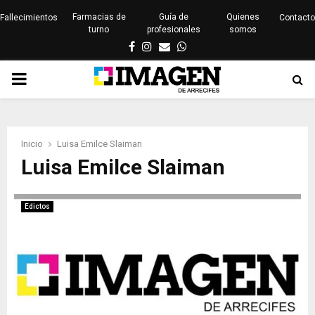
Farmacias de
Guía de
Quienes
Fallecimientos
Contacto
turno
profesionales
somos
Facebook
Instagram
Email
Whatsapp
PRIMARY
MENU
Inicio
Luisa Emilce Slaiman
Luisa Emilce Slaiman
Edictos