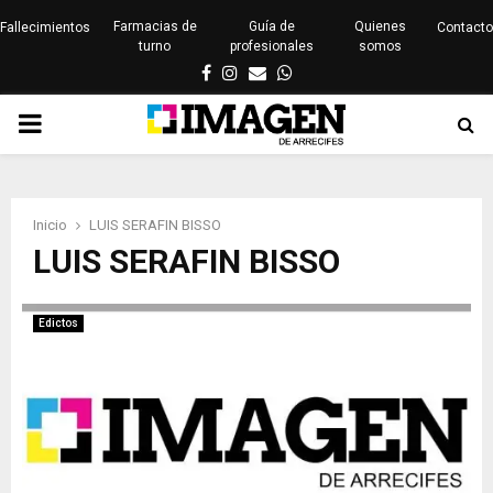
Farmacias de
Guía de
Quienes
Fallecimientos
Contacto
turno
profesionales
somos
Facebook
Instagram
Email
Whatsapp
PRIMARY
MENU
Inicio
LUIS SERAFIN BISSO
LUIS SERAFIN BISSO
Edictos