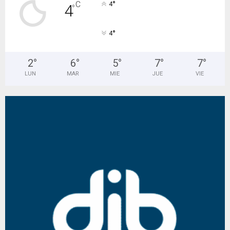
°
C
4
4
°
°
4
2
°
6
°
5
°
7
°
7
°
LUN
MAR
MIE
JUE
VIE