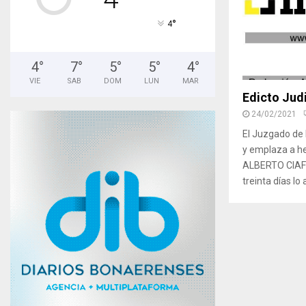
°
4
4
°
7
°
5
°
5
°
4
°
VIE
SAB
DOM
LUN
MAR
Edicto Judi
24/02/2021
El Juzgado de 
y emplaza a h
ALBERTO CIAFF
treinta días lo 