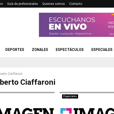
no
Guía de profesionales
Quienes somos
Contacto
DEPORTES
ZONALES
ESPECTÁCULOS
ESPECIALES
berto Ciaffaroni
lberto Ciaffaroni
Especiales