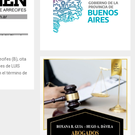
r
R
:
C
H
ifes (B), cita
es de LUIS
 el término de