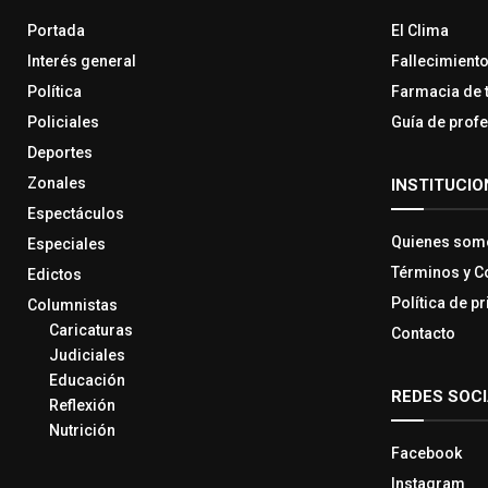
Portada
El Clima
Interés general
Fallecimient
Política
Farmacia de 
Policiales
Guía de prof
Deportes
Zonales
INSTITUCIO
Espectáculos
Quienes som
Especiales
Términos y C
Edictos
Política de p
Columnistas
Caricaturas
Contacto
Judiciales
Educación
REDES SOC
Reflexión
Nutrición
Facebook
Instagram