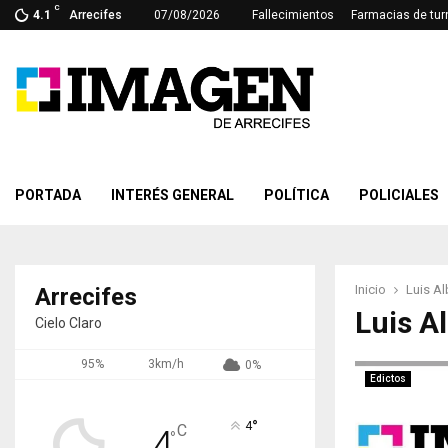
C
4.1
Arrecifes
07/08/2026
Fallecimientos
Farmacias de tur
PORTADA
INTERÉS GENERAL
POLÍTICA
POLICIALES
Inicio
Luis Al
Arrecifes
Luis A
Cielo Claro
95%
3km/h
0%
Edictos
°
4
C
4
°