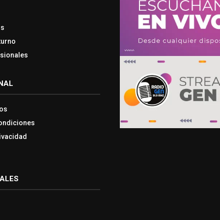
os
turno
esionales
NAL
os
ondiciones
rivacidad
IALES