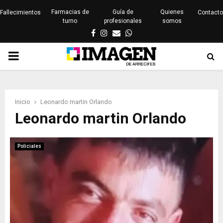
Farmacias de
Guía de
Quienes
Fallecimientos
Contacto
turno
profesionales
somos
Facebook
Instagram
Email
Whatsapp
PRIMARY
MENU
Inicio
Leonardo martin Orlando
Leonardo martin Orlando
Policiales