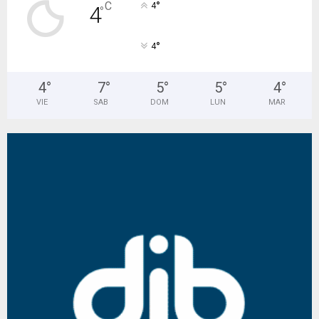
°
C
4
4
°
°
4
4
°
7
°
5
°
5
°
4
°
VIE
SAB
DOM
LUN
MAR