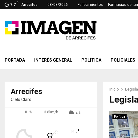
C
7.7
Arrecifes
08/08/2026
Fallecimientos
Farmacias de tur
PORTADA
INTERÉS GENERAL
POLÍTICA
POLICIALES
Inicio
Legisl
Arrecifes
Legisl
Cielo Claro
81%
3.6km/h
2%
Política
°
8
C
8
°