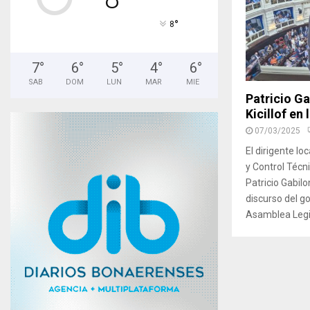
°
8
7
°
6
°
5
°
4
°
6
°
SAB
DOM
LUN
MAR
MIE
Patricio Ga
Kicillof en 
07/03/2025
El dirigente lo
y Control Técni
Patricio Gabil
discurso del go
Asamblea Legisl