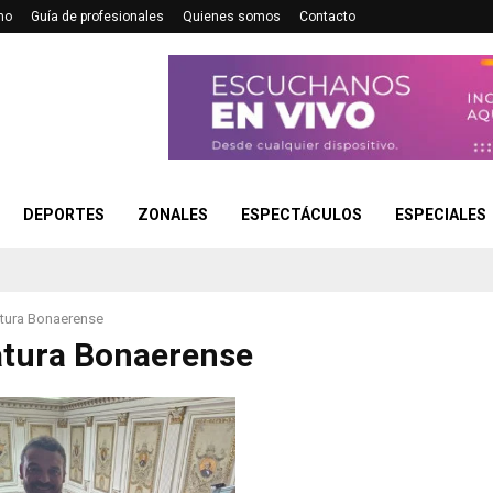
no
Guía de profesionales
Quienes somos
Contacto
DEPORTES
ZONALES
ESPECTÁCULOS
ESPECIALES
atura Bonaerense
atura Bonaerense