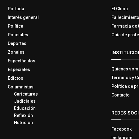
Portada
El Clima
Interés general
Fallecimient
Política
Farmacia de 
Policiales
Guía de prof
Deportes
Zonales
INSTITUCIO
Espectáculos
Quienes som
Especiales
Términos y C
Edictos
Política de p
Columnistas
Caricaturas
Contacto
Judiciales
Educación
REDES SOC
Reflexión
Nutrición
Facebook
Instagram