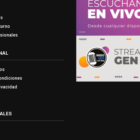
os
turno
esionales
NAL
os
ondiciones
rivacidad
IALES