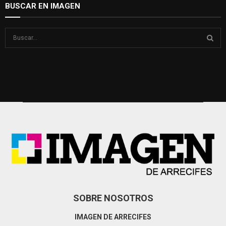
BUSCAR EN IMAGEN
S
e
a
S
r
c
E
h
f
A
o
r
R
:
C
H
SOBRE NOSOTROS
IMAGEN DE ARRECIFES