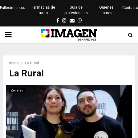
Farmacias de
Guía de
Quienes
Fallecimientos
Contacto
turno
profesionales
somos
Facebook
Instagram
Email
Whatsapp
PRIMARY
MENU
Inicio
La Rural
La Rural
Zonales