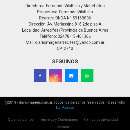
Directores: Fernando Vilaltella y Mabel Ullua
Propietario: Fernando Vilaltella
Registro DNDA Nº 59169836
Dirección: Av. Merlassino 816 2do piso A
Localidad: Arrecifes (Provincia de Buenos Aires
Teléfono: 02478-15-461366
Mail: diarioimagenarrecifes@yahoo.com.ar
CP: 2740
SEGUINOS
@2018 - diarioimagen.com.ar. Todos los derechos reservados. - Desarrollo:
Luli Rosset
Quienes somos
Términos y Condiciones
Política de privacidad
Contacto