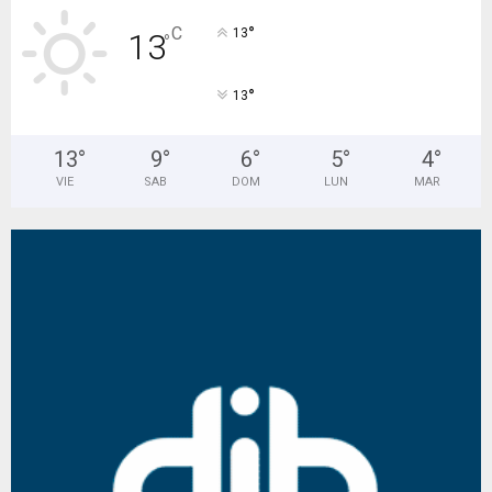
°
C
13
13
°
°
13
13
°
9
°
6
°
5
°
4
°
VIE
SAB
DOM
LUN
MAR