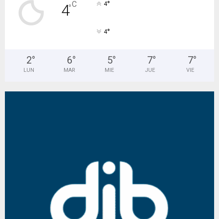
°
C
4
4
°
°
4
2
°
6
°
5
°
7
°
7
°
LUN
MAR
MIE
JUE
VIE