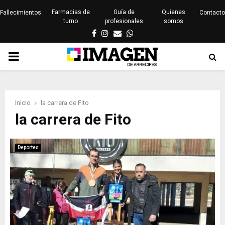
Farmacias de
Guía de
Quienes
Fallecimientos
Contacto
turno
profesionales
somos
Facebook
Instagram
Email
Whatsapp
PRIMARY
MENU
Inicio
la carrera de Fito
la carrera de Fito
Deportes