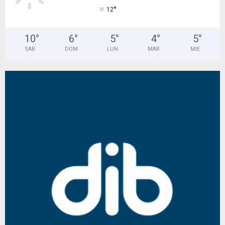
°
12
10
°
6
°
5
°
4
°
5
°
SAB
DOM
LUN
MAR
MIE