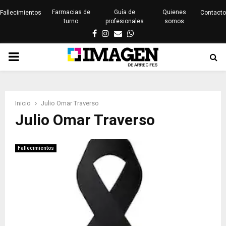
Farmacias de
Guía de
Quienes
Fallecimientos
Contacto
turno
profesionales
somos
Facebook
Instagram
Email
Whatsapp
PRIMARY
MENU
Inicio
Julio Omar Traverso
Julio Omar Traverso
Fallecimientos