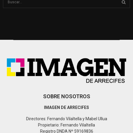
e
a
S
r
c
E
h
f
A
o
r
R
:
C
H
SOBRE NOSOTROS
IMAGEN DE ARRECIFES
Directores: Fernando Vilaltella y Mabel Ullua
Propietario: Fernando Vilaltella
Registro DNDA Nº 59169836