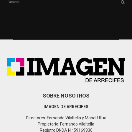
e
a
S
r
c
E
h
f
A
o
r
R
:
C
H
SOBRE NOSOTROS
IMAGEN DE ARRECIFES
Directores: Fernando Vilaltella y Mabel Ullua
Propietario: Fernando Vilaltella
Registro DNDA Nº 59169836