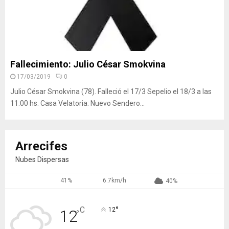
Fallecimiento: Julio César Smokvina
17/03/2019
0
Julio César Smokvina (78). Falleció el 17/3 Sepelio el 18/3 a las
11:00 hs. Casa Velatoria: Nuevo Sendero...
Arrecifes
Nubes Dispersas
41%
6.7km/h
40%
°
C
12
12
°