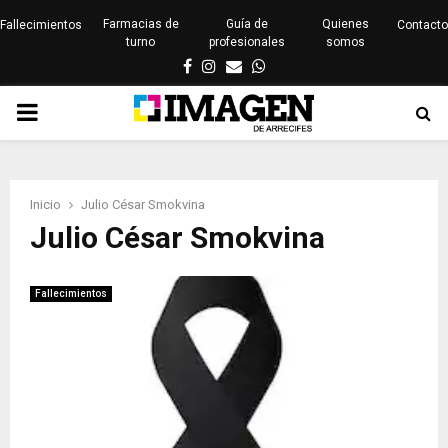
Farmacias de
Guía de
Quienes
Fallecimientos
Contacto
turno
profesionales
somos
Facebook
Instagram
Email
Whatsapp
PRIMARY
MENU
Inicio
Julio César Smokvina
Julio César Smokvina
Fallecimientos