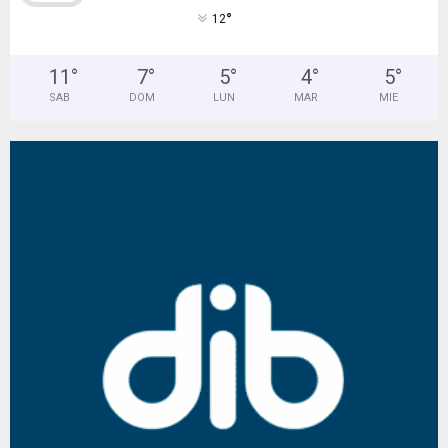
°
12
11
°
7
°
5
°
4
°
5
°
SAB
DOM
LUN
MAR
MIE