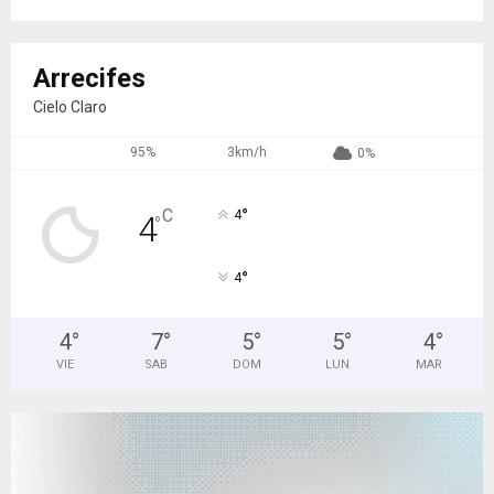
Arrecifes
Cielo Claro
95%
3km/h
0%
°
C
4
4
°
°
4
4
°
7
°
5
°
5
°
4
°
VIE
SAB
DOM
LUN
MAR