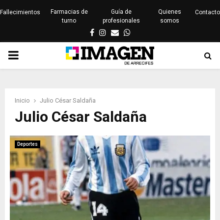
Farmacias de
Guía de
Quienes
Fallecimientos
Contacto
turno
profesionales
somos
Facebook
Instagram
Email
Whatsapp
PRIMARY
MENU
Inicio
Julio César Saldaña
Julio César Saldaña
Deportes