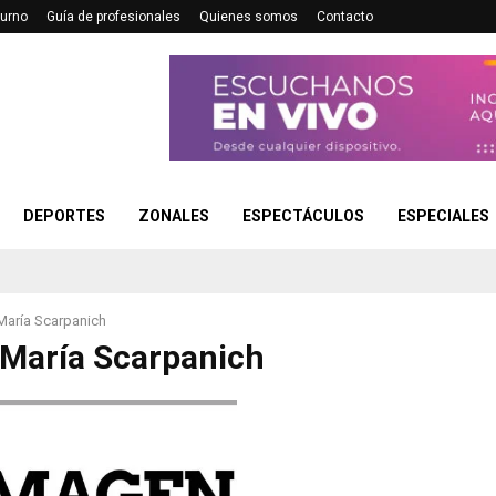
turno
Guía de profesionales
Quienes somos
Contacto
DEPORTES
ZONALES
ESPECTÁCULOS
ESPECIALES
María Scarpanich
María Scarpanich