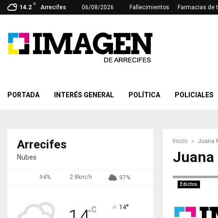
C
14.2
Arrecifes
06/08/2026
Fallecimientos
Farmacias de 
PORTADA
INTERÉS GENERAL
POLÍTICA
POLICIALES
Inicio
Juana 
Arrecifes
Juana 
Nubes
94%
2.8km/h
97%
Edictos
°
14
C
14
°