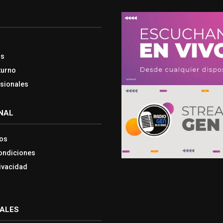
os
turno
esionales
NAL
os
ondiciones
rivacidad
IALES