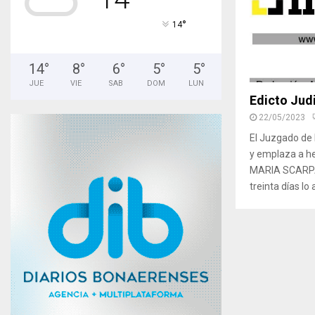
°
14
14
°
8
°
6
°
5
°
5
°
JUE
VIE
SAB
DOM
LUN
Edicto Judi
22/05/2023
El Juzgado de 
y emplaza a h
MARIA SCARPAN
treinta días lo 