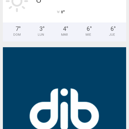
°
8
7
°
3
°
4
°
6
°
6
°
DOM
LUN
MAR
MIE
JUE