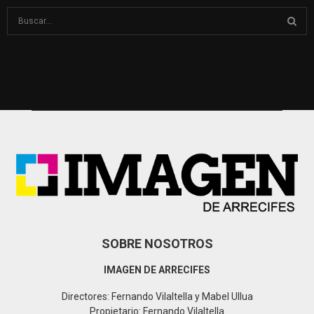
S
e
a
S
r
c
E
h
f
A
o
r
R
:
C
H
SOBRE NOSOTROS
IMAGEN DE ARRECIFES
Directores: Fernando Vilaltella y Mabel Ullua
Propietario: Fernando Vilaltella