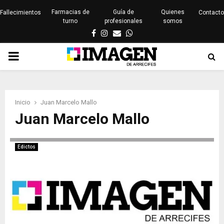
Farmacias de
Guía de
Quienes
Fallecimientos
Contacto
turno
profesionales
somos
Facebook
Instagram
Email
Whatsapp
PRIMARY
MENU
Inicio
Juan Marcelo Mallo
Juan Marcelo Mallo
Edictos