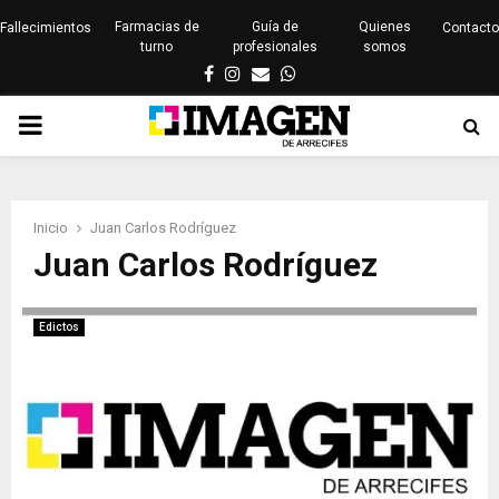
Farmacias de
Guía de
Quienes
Fallecimientos
Contacto
turno
profesionales
somos
Facebook
Instagram
Email
Whatsapp
PRIMARY
MENU
Inicio
Juan Carlos Rodríguez
Juan Carlos Rodríguez
Edictos