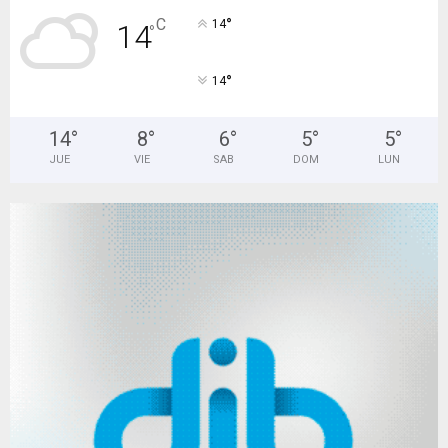
°
C
14
14
°
°
14
14
°
8
°
6
°
5
°
5
°
JUE
VIE
SAB
DOM
LUN