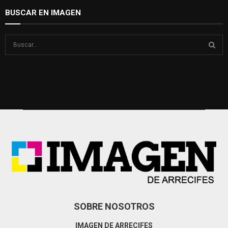
BUSCAR EN IMAGEN
S
e
a
S
r
c
E
h
f
A
o
r
R
:
C
H
SOBRE NOSOTROS
IMAGEN DE ARRECIFES