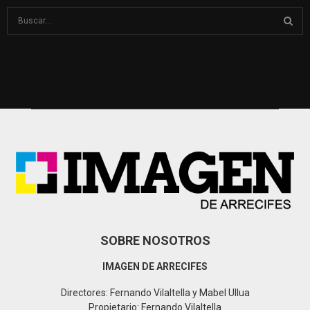
S
e
a
S
r
c
E
h
f
A
o
r
R
:
C
H
SOBRE NOSOTROS
IMAGEN DE ARRECIFES
Directores: Fernando Vilaltella y Mabel Ullua
Propietario: Fernando Vilaltella