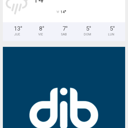
°
14
13
°
8
°
7
°
5
°
5
°
JUE
VIE
SAB
DOM
LUN