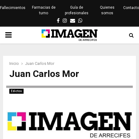
Farmacias de
Guía de
Quienes
Fallecimientos
Contacto
turno
profesionales
somos
Facebook
Instagram
Email
Whatsapp
PRIMARY
MENU
Inicio
Juan Carlos Mor
Juan Carlos Mor
Edictos