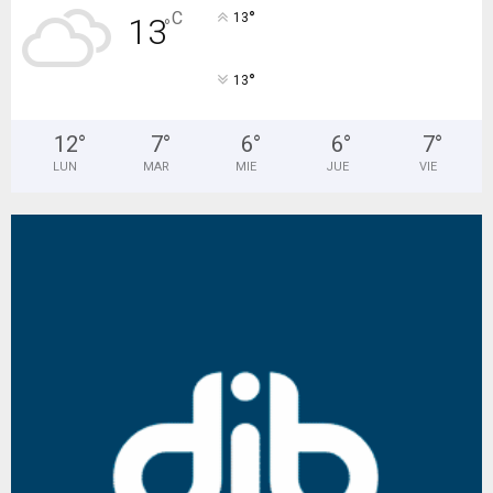
°
C
13
13
°
°
13
12
°
7
°
6
°
6
°
7
°
LUN
MAR
MIE
JUE
VIE