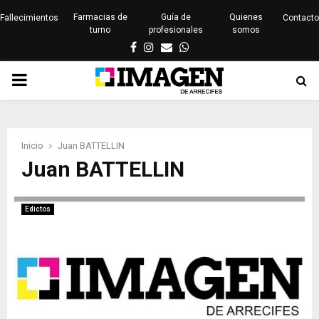
Farmacias de
Guía de
Quienes
Fallecimientos
Contacto
turno
profesionales
somos
Facebook
Instagram
Email
Whatsapp
PRIMARY
MENU
Inicio
Juan BATTELLIN
Juan BATTELLIN
Edictos