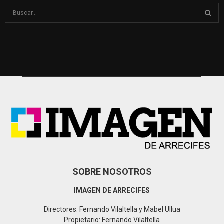
S
e
a
S
r
c
E
h
f
A
o
r
R
:
C
H
SOBRE NOSOTROS
IMAGEN DE ARRECIFES
Directores: Fernando Vilaltella y Mabel Ullua
Propietario: Fernando Vilaltella