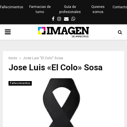
Farmacias de
Guía de
Quienes
Fallecimientos
Contacto
turno
profesionales
somos
Facebook
Instagram
Email
Whatsapp
PRIMARY
MENU
Inicio
Jose Luis "El Colo" Sosa
Jose Luis «El Colo» Sosa
Fallecimientos