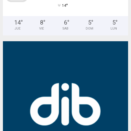
°
14
14
°
8
°
6
°
5
°
5
°
JUE
VIE
SAB
DOM
LUN