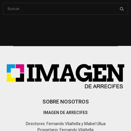
S
e
a
S
r
c
E
h
f
A
o
r
R
:
C
H
SOBRE NOSOTROS
IMAGEN DE ARRECIFES
Directores: Fernando Vilaltella y Mabel Ullua
Propietario: Fernando Vilaltella