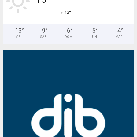
°
13
13
°
9
°
6
°
5
°
4
°
VIE
SAB
DOM
LUN
MAR