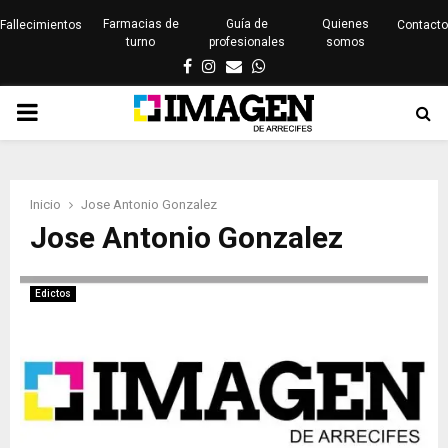
Farmacias de
Guía de
Quienes
Fallecimientos
Contacto
turno
profesionales
somos
Facebook
Instagram
Email
Whatsapp
PRIMARY
MENU
Inicio
Jose Antonio Gonzalez
Jose Antonio Gonzalez
Edictos