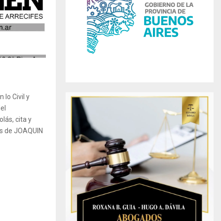
r
R
:
C
H
lo Civil y
el
lás, cita y
es de JOAQUIN