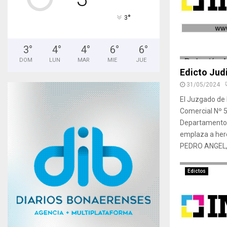
°
3
3
°
4
°
4
°
6
°
6
°
DOM
LUN
MAR
MIE
JUE
Edicto Judi
31/05/2024
El Juzgado de P
Comercial Nº 5
Departamento J
emplaza a her
PEDRO ANGEL, p
Edictos