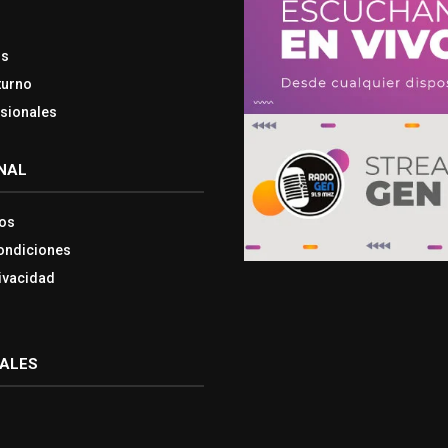
os
turno
esionales
NAL
os
ondiciones
rivacidad
IALES