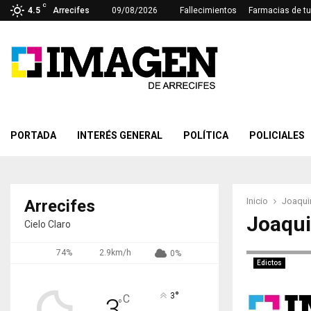
C
4.5
Arrecifes
09/08/2026
Fallecimientos
Farmacias de tu
PORTADA
INTERÉS GENERAL
POLÍTICA
POLICIALES
Inicio
Joaqui
Arrecifes
Joaqui
Cielo Claro
74%
2.9km/h
0%
Edictos
°
3
C
3
°