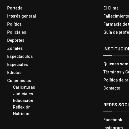
Portada
El Clima
Interés general
Fallecimient
Política
Farmacia de 
Policiales
Guía de prof
Deportes
Zonales
INSTITUCIO
Espectáculos
Quienes som
Especiales
Términos y C
Edictos
Política de p
Columnistas
Caricaturas
Contacto
Judiciales
Educación
REDES SOC
Reflexión
Nutrición
Facebook
Instagram