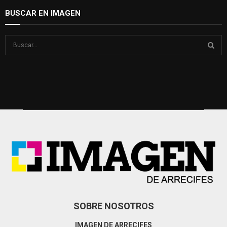
BUSCAR EN IMAGEN
S
e
a
S
r
c
E
h
f
A
o
r
R
:
C
H
SOBRE NOSOTROS
IMAGEN DE ARRECIFES