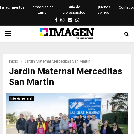
Farmacias de
Guía de
Quienes
Fallecimientos
Contacto
turno
profesionales
somos
Facebook
Instagram
Email
Whatsapp
PRIMARY
MENU
Inicio
Jardin Maternal Merceditas San Martin
Jardin Maternal Merceditas
San Martin
Interés general