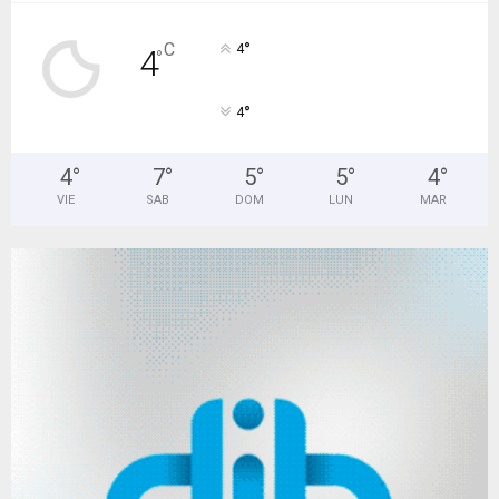
°
C
4
4
°
°
4
4
°
7
°
5
°
5
°
4
°
VIE
SAB
DOM
LUN
MAR