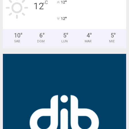
°
C
12
12
°
°
12
10
°
6
°
5
°
4
°
5
°
SAB
DOM
LUN
MAR
MIE