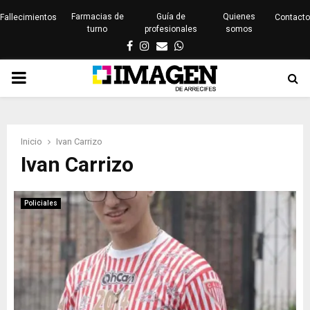
Farmacias de
Guía de
Quienes
Fallecimientos
Contacto
turno
profesionales
somos
Facebook
Instagram
Email
Whatsapp
PRIMARY
MENU
Inicio
Ivan Carrizo
Ivan Carrizo
Policiales