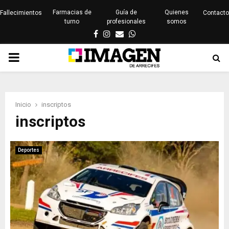
Farmacias de
Guía de
Quienes
Fallecimientos
Contacto
turno
profesionales
somos
Facebook
Instagram
Email
Whatsapp
PRIMARY
MENU
Inicio
inscriptos
inscriptos
Deportes