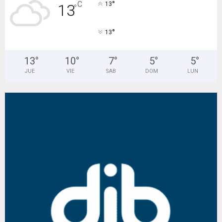
°
C
13
13
°
°
13
13
°
10
°
7
°
5
°
5
°
JUE
VIE
SAB
DOM
LUN