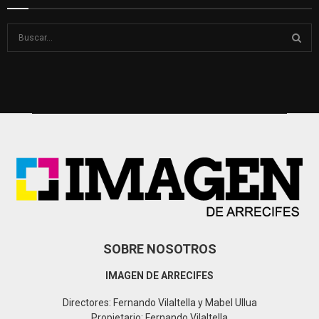
S
e
a
S
r
c
E
h
f
A
o
r
R
:
C
H
SOBRE NOSOTROS
IMAGEN DE ARRECIFES
Directores: Fernando Vilaltella y Mabel Ullua
Propietario: Fernando Vilaltella