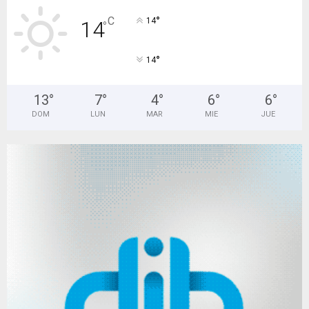
°
C
14
14
°
°
14
13
°
7
°
4
°
6
°
6
°
DOM
LUN
MAR
MIE
JUE