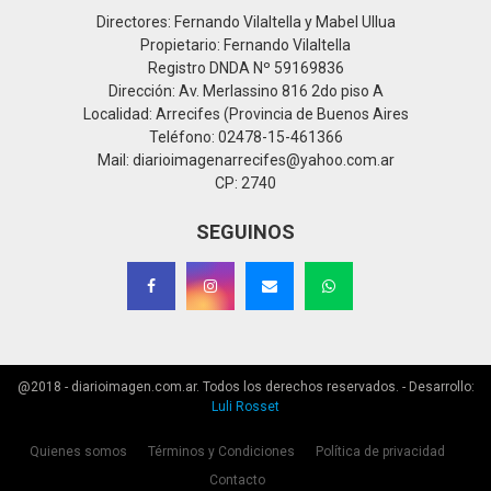
Directores: Fernando Vilaltella y Mabel Ullua
Propietario: Fernando Vilaltella
Registro DNDA Nº 59169836
Dirección: Av. Merlassino 816 2do piso A
Localidad: Arrecifes (Provincia de Buenos Aires
Teléfono: 02478-15-461366
Mail: diarioimagenarrecifes@yahoo.com.ar
CP: 2740
SEGUINOS
@2018 - diarioimagen.com.ar. Todos los derechos reservados. - Desarrollo:
Luli Rosset
Quienes somos
Términos y Condiciones
Política de privacidad
Contacto