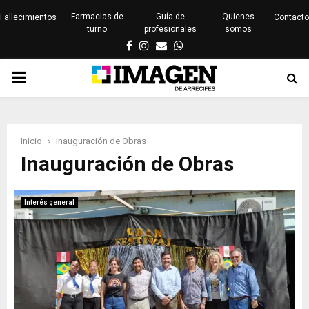
Farmacias de
Guía de
Quienes
Fallecimientos
Contacto
turno
profesionales
somos
Facebook
Instagram
Email
Whatsapp
PRIMARY
MENU
Inicio
Inauguración de Obras
Inauguración de Obras
Interés general