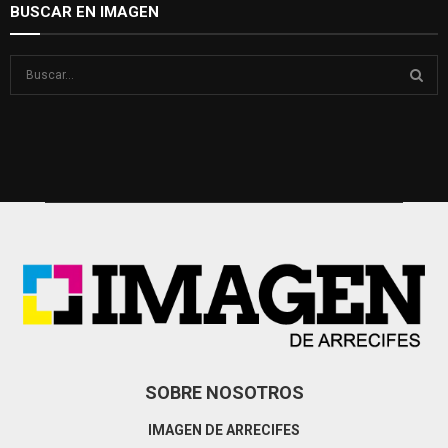
BUSCAR EN IMAGEN
S
e
a
S
r
c
E
h
f
A
o
r
R
:
C
H
SOBRE NOSOTROS
IMAGEN DE ARRECIFES