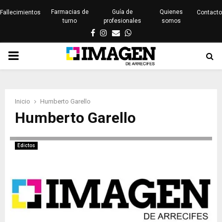
Farmacias de
Guía de
Quienes
Fallecimientos
Contacto
turno
profesionales
somos
Facebook
Instagram
Email
Whatsapp
PRIMARY
MENU
Inicio
Humberto Garello
Humberto Garello
Edictos