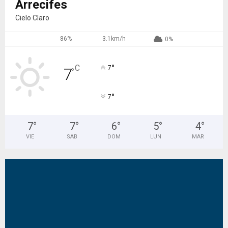
Arrecifes
Cielo Claro
86%
3.1km/h
0%
°
C
7
7
°
°
7
7
°
7
°
6
°
5
°
4
°
VIE
SAB
DOM
LUN
MAR