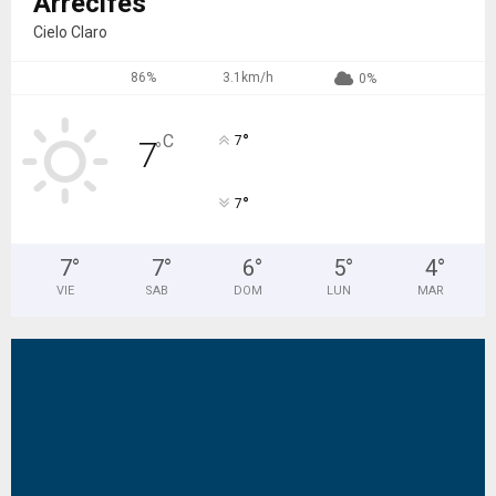
Arrecifes
Cielo Claro
86%
3.1km/h
0%
°
C
7
7
°
°
7
7
°
7
°
6
°
5
°
4
°
VIE
SAB
DOM
LUN
MAR