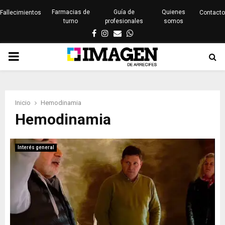
Farmacias de
Guía de
Quienes
Fallecimientos
Contacto
turno
profesionales
somos
Facebook
Instagram
Email
Whatsapp
PRIMARY
MENU
Inicio
Hemodinamia
Hemodinamia
Interés general