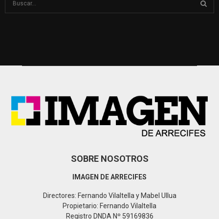
e
a
S
r
c
E
h
f
A
o
r
R
:
C
H
SOBRE NOSOTROS
IMAGEN DE ARRECIFES
Directores: Fernando Vilaltella y Mabel Ullua
Propietario: Fernando Vilaltella
Registro DNDA Nº 59169836