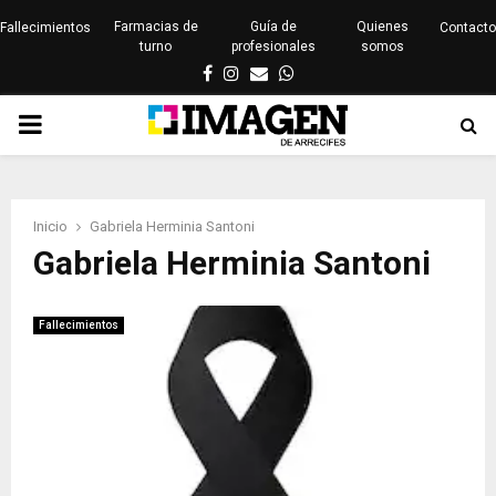
Farmacias de
Guía de
Quienes
Fallecimientos
Contacto
turno
profesionales
somos
Facebook
Instagram
Email
Whatsapp
PRIMARY
MENU
Inicio
Gabriela Herminia Santoni
Gabriela Herminia Santoni
Fallecimientos