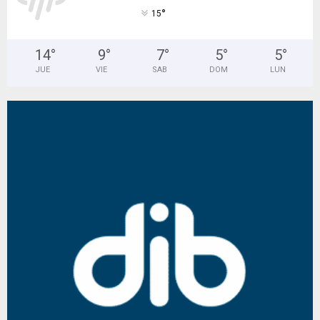
°
15
14
°
9
°
7
°
5
°
5
°
JUE
VIE
SAB
DOM
LUN