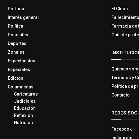
Portada
El Clima
Interés general
Fallecimient
Política
Farmacia de 
Policiales
Guía de prof
Deportes
Zonales
INSTITUCIO
Espectáculos
Quienes som
Especiales
Términos y C
Edictos
Política de p
Columnistas
Caricaturas
Contacto
Judiciales
Educación
REDES SOC
Reflexión
Nutrición
Facebook
Instagram