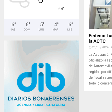
°
6
6
°
6
°
5
°
4
°
6
°
SAB
DOM
LUN
MAR
MIE
Fedenor fun
la ACTC
26/06/2024
La Asociación
oficializó la 
de Automovili
regidas por di
de fiscalizació
todo lo concer