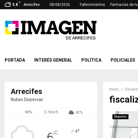
C
5.8
Arrecifes
08/08/2026
Fallecimientos
Farmacias de tu
PORTADA
INTERÉS GENERAL
POLÍTICA
POLICIALES
Inicio
fiscali
Arrecifes
fiscali
Nubes Dispersas
88%
3.7km/h
42%
Deportes
°
6
C
6
°