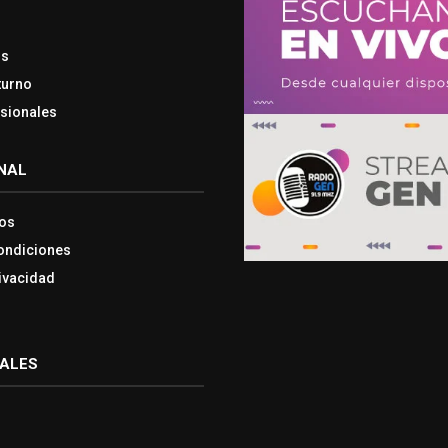
os
turno
esionales
NAL
os
ondiciones
rivacidad
IALES