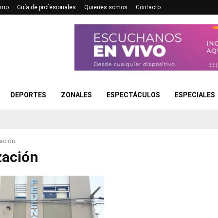
rno
Guía de profesionales
Quienes somos
Contacto
DEPORTES
ZONALES
ESPECTÁCULOS
ESPECIALES
zación
zación