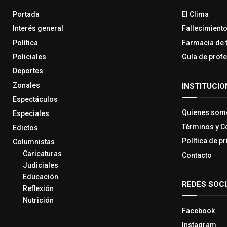
Portada
El Clima
Interés general
Fallecimient
Política
Farmacia de 
Policiales
Guía de prof
Deportes
Zonales
INSTITUCIO
Espectáculos
Quienes som
Especiales
Términos y C
Edictos
Política de p
Columnistas
Caricaturas
Contacto
Judiciales
Educación
REDES SOC
Reflexión
Nutrición
Facebook
Instagram