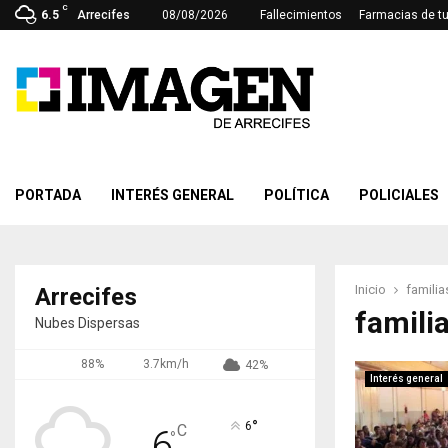
C
6.5
Arrecifes
08/08/2026
Fallecimientos
Farmacias de t
PORTADA
INTERÉS GENERAL
POLÍTICA
POLICIALES
Inicio
familia
Arrecifes
famili
Nubes Dispersas
88%
3.7km/h
42%
Interés general
°
6
C
6
°