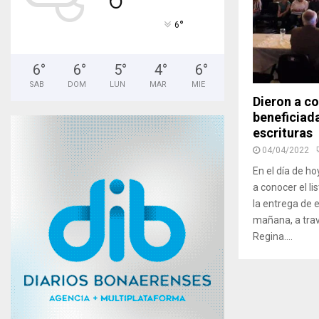
°
6
6
°
6
°
5
°
4
°
6
°
SAB
DOM
LUN
MAR
MIE
Dieron a co
beneficiada
escrituras
04/04/2022
En el día de ho
a conocer el l
la entrega de e
mañana, a trav
Regina....