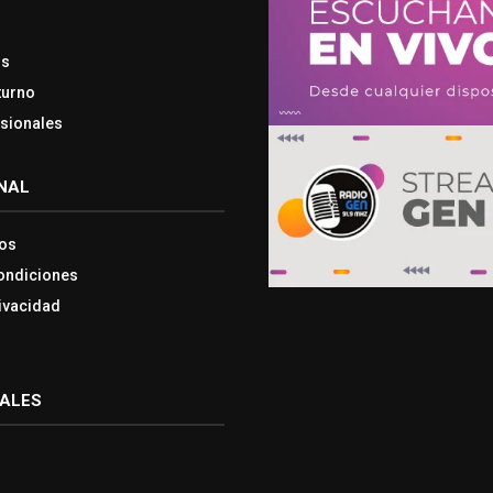
os
turno
esionales
NAL
os
ondiciones
rivacidad
IALES