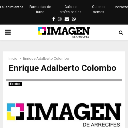
Farmacias de
Guía de
Quienes
Fallecimientos
Contacto
turno
profesionales
somos
Facebook
Instagram
Email
Whatsapp
PRIMARY
MENU
Inicio
Enrique Adalberto Colombo
Enrique Adalberto Colombo
Edictos