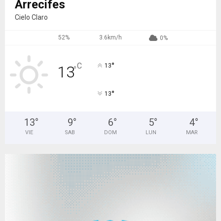
Arrecifes
Cielo Claro
52%
3.6km/h
0%
°
C
13
13
°
°
13
13
°
9
°
6
°
5
°
4
°
VIE
SAB
DOM
LUN
MAR