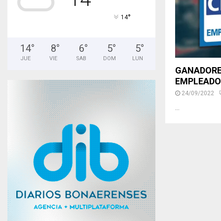
°
14
14
°
8
°
6
°
5
°
5
°
JUE
VIE
SAB
DOM
LUN
GANADORES
EMPLEADO 
24/09/2022
...