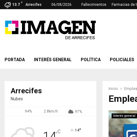
C
13.7
Arrecifes
06/08/2026
Fallecimientos
Farmacias de 
PORTADA
INTERÉS GENERAL
POLÍTICA
POLICIALES
Inicio
Emplea
Arrecifes
Emple
Nubes
94%
2.8km/h
97%
Interés general
°
14
C
14
°