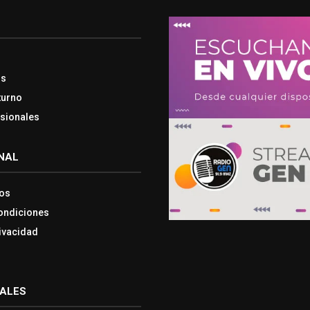
os
turno
esionales
NAL
os
ondiciones
rivacidad
IALES