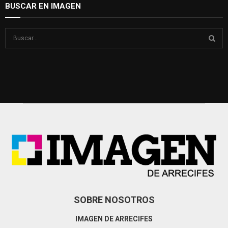
BUSCAR EN IMAGEN
S
e
a
S
r
c
E
h
f
A
o
r
R
:
C
H
SOBRE NOSOTROS
IMAGEN DE ARRECIFES