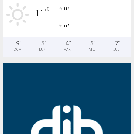
°
C
11
11
°
°
11
9
°
5
°
4
°
5
°
7
°
DOM
LUN
MAR
MIE
JUE