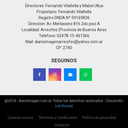
Directores: Fernando Vilaltella y Mabel Ullua
Propietario: Fernando Vilaltella
Registro DNDA Nº 59169836
Dirección: Av. Merlassino 816 2do piso A
Localidad: Arrecifes (Provincia de Buenos Aires
Teléfono: 02478-15-461366
Mail: diarioimagenarrecifes@yahoo.com.ar
CP: 2740
SEGUINOS
@2018 - diarioimagen.com.ar. Todos los derechos reservados. - Desarrollo:
Luli Rosset
Quienes somos
Términos y Condiciones
Política de privacidad
Contacto