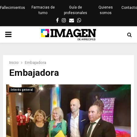
Farmacias de
Guía de
Quienes
Fallecimientos
Contacto
turno
profesionales
somos
Facebook
Instagram
Email
Whatsapp
PRIMARY
MENU
Inicio
Embajadora
Embajadora
Interés general