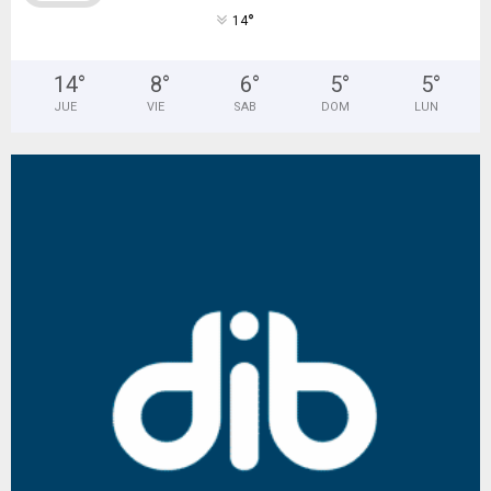
°
14
14
°
8
°
6
°
5
°
5
°
JUE
VIE
SAB
DOM
LUN