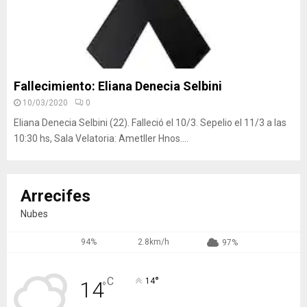
Fallecimiento: Eliana Denecia Selbini
10/03/2020
0
Eliana Denecia Selbini (22). Falleció el 10/3. Sepelio el 11/3 a las
10:30 hs, Sala Velatoria: Ametller Hnos....
Arrecifes
Nubes
94%
2.8km/h
97%
°
C
14
14
°