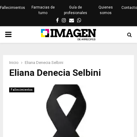
Farmacias de
Guía de
Quienes
Fallecimientos
Contacto
turno
profesionales
somos
Facebook
Instagram
Email
Whatsapp
PRIMARY
MENU
Inicio
Eliana Denecia Selbini
Eliana Denecia Selbini
Fallecimientos