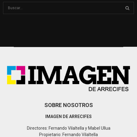
S
e
a
S
r
c
E
h
f
A
o
r
R
:
C
H
SOBRE NOSOTROS
IMAGEN DE ARRECIFES
Directores: Fernando Vilaltella y Mabel Ullua
Propietario: Fernando Vilaltella