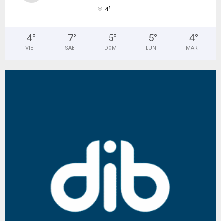
°
4
4
°
7
°
5
°
5
°
4
°
VIE
SAB
DOM
LUN
MAR