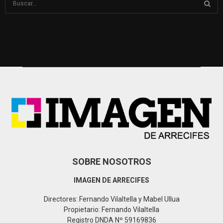
e
a
S
r
c
E
h
f
A
o
r
R
:
C
H
SOBRE NOSOTROS
IMAGEN DE ARRECIFES
Directores: Fernando Vilaltella y Mabel Ullua
Propietario: Fernando Vilaltella
Registro DNDA Nº 59169836