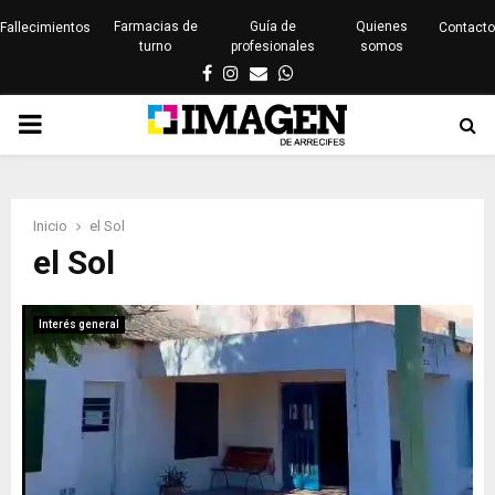
Farmacias de
Guía de
Quienes
Fallecimientos
Contacto
turno
profesionales
somos
Facebook
Instagram
Email
Whatsapp
PRIMARY
MENU
Inicio
el Sol
el Sol
Interés general