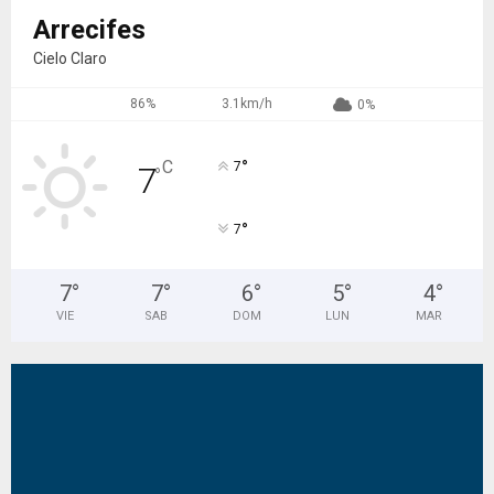
Arrecifes
Cielo Claro
86%
3.1km/h
0%
°
C
7
7
°
°
7
7
°
7
°
6
°
5
°
4
°
VIE
SAB
DOM
LUN
MAR