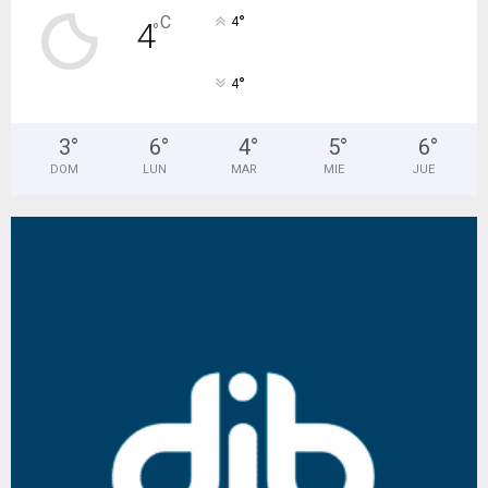
°
C
4
4
°
°
4
3
°
6
°
4
°
5
°
6
°
DOM
LUN
MAR
MIE
JUE