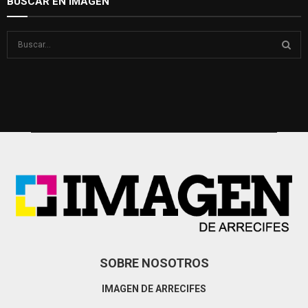
BUSCAR EN IMAGEN
S
e
a
S
r
c
E
h
f
A
o
r
R
:
C
H
SOBRE NOSOTROS
IMAGEN DE ARRECIFES