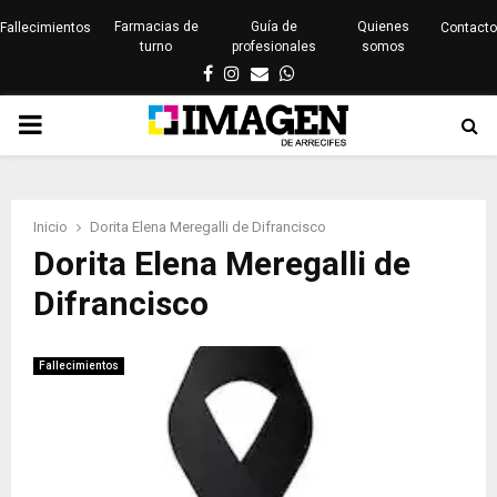
Farmacias de
Guía de
Quienes
Fallecimientos
Contacto
turno
profesionales
somos
Facebook
Instagram
Email
Whatsapp
PRIMARY
MENU
Inicio
Dorita Elena Meregalli de Difrancisco
Dorita Elena Meregalli de
Difrancisco
Fallecimientos