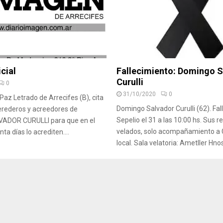
cial
Fallecimiento: Domingo 
Curulli
0
31/10/2020
0
Paz Letrado de Arrecifes (B), cita
Domingo Salvador Curulli (62). Fall
erederos y acreedores de
Sepelio el 31 a las 10:00 hs. Sus r
ADOR CURULLI para que en el
velados, solo acompañamiento a
ta días lo acrediten....
local. Sala velatoria: Ametller Hnos.