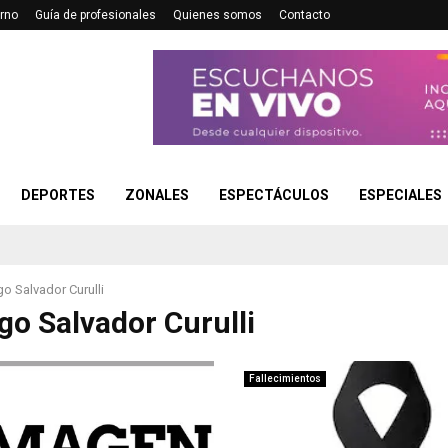
rno
Guía de profesionales
Quienes somos
Contacto
DEPORTES
ZONALES
ESPECTÁCULOS
ESPECIALES
o Salvador Curulli
o Salvador Curulli
Fallecimientos