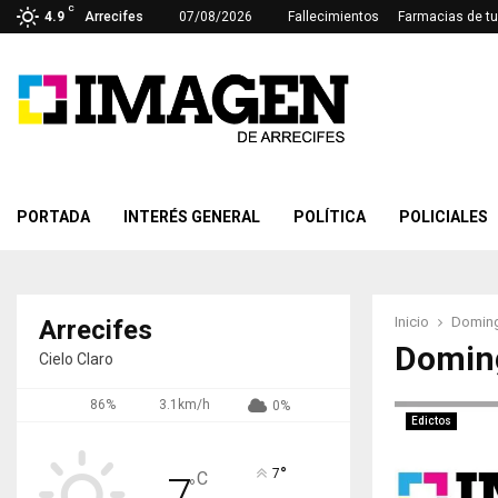
C
4.9
Arrecifes
07/08/2026
Fallecimientos
Farmacias de tu
PORTADA
INTERÉS GENERAL
POLÍTICA
POLICIALES
Inicio
Doming
Arrecifes
Doming
Cielo Claro
86%
3.1km/h
0%
Edictos
°
7
C
7
°