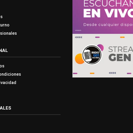
os
turno
esionales
NAL
os
ondiciones
rivacidad
IALES