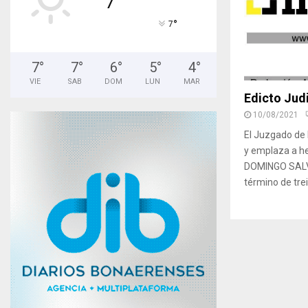
°
7
7
°
7
°
6
°
5
°
4
°
VIE
SAB
DOM
LUN
MAR
Edicto Judi
10/08/2021
El Juzgado de 
y emplaza a h
DOMINGO SALV
término de trein