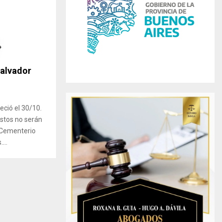
r
R
:
C
H
Salvador
eció el 30/10.
estos no serán
 Cementerio
...