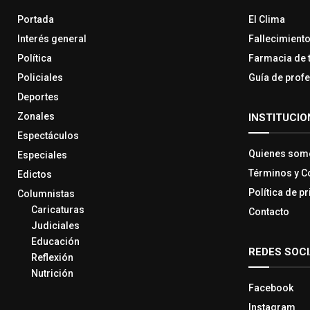
Portada
El Clima
Interés general
Fallecimient
Política
Farmacia de 
Policiales
Guía de prof
Deportes
Zonales
INSTITUCIO
Espectáculos
Quienes som
Especiales
Términos y C
Edictos
Política de p
Columnistas
Caricaturas
Contacto
Judiciales
Educación
REDES SOC
Reflexión
Nutrición
Facebook
Instagram