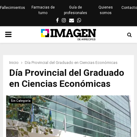
Farmacias de
Guía de
Quienes
Fallecimientos
Contacto
turno
profesionales
somos
Facebook
Instagram
Email
Whatsapp
PRIMARY
MENU
Inicio
Día Provincial del Graduado en Ciencias Económicas
Día Provincial del Graduado
en Ciencias Económicas
Sin Categoría