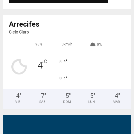
Arrecifes
Cielo Claro
95%
3km/h
0%
°
C
4
4
°
°
4
4
°
7
°
5
°
5
°
4
°
VIE
SAB
DOM
LUN
MAR