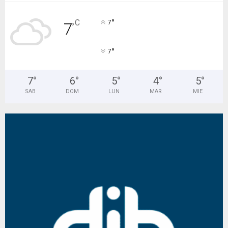
°
C
7
7
°
°
7
7
°
6
°
5
°
4
°
5
°
SAB
DOM
LUN
MAR
MIE