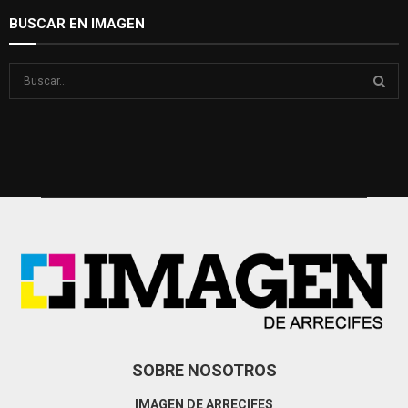
BUSCAR EN IMAGEN
S
e
a
S
r
c
E
h
f
A
o
r
R
:
C
H
SOBRE NOSOTROS
IMAGEN DE ARRECIFES