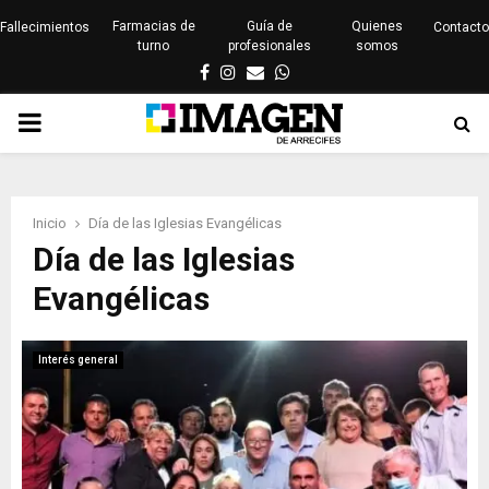
Farmacias de
Guía de
Quienes
Fallecimientos
Contacto
turno
profesionales
somos
Facebook
Instagram
Email
Whatsapp
PRIMARY
MENU
Inicio
Día de las Iglesias Evangélicas
Día de las Iglesias
Evangélicas
Interés general