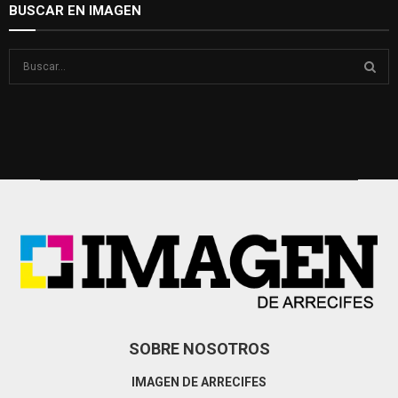
BUSCAR EN IMAGEN
S
e
a
S
r
c
E
h
f
A
o
r
R
:
C
H
SOBRE NOSOTROS
IMAGEN DE ARRECIFES