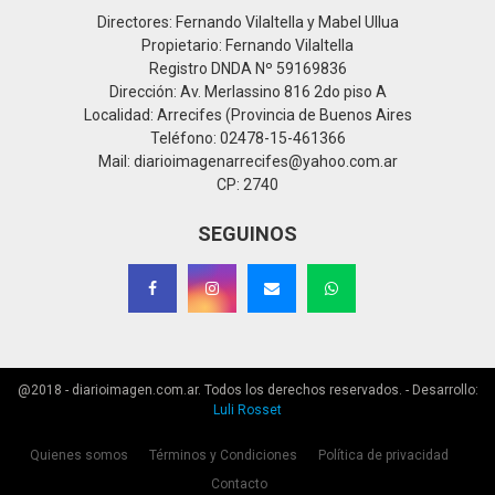
Directores: Fernando Vilaltella y Mabel Ullua
Propietario: Fernando Vilaltella
Registro DNDA Nº 59169836
Dirección: Av. Merlassino 816 2do piso A
Localidad: Arrecifes (Provincia de Buenos Aires
Teléfono: 02478-15-461366
Mail: diarioimagenarrecifes@yahoo.com.ar
CP: 2740
SEGUINOS
@2018 - diarioimagen.com.ar. Todos los derechos reservados. - Desarrollo:
Luli Rosset
Quienes somos
Términos y Condiciones
Política de privacidad
Contacto