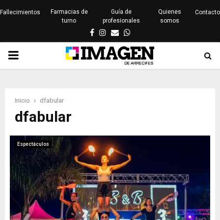
Farmacias de
Guía de
Quienes
Fallecimientos
Contacto
turno
profesionales
somos
Facebook
Instagram
Email
Whatsapp
PRIMARY
MENU
Inicio
dfabular
dfabular
Espectáculos