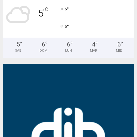
°
C
5
5
°
°
5
5
°
6
°
6
°
4
°
6
°
SAB
DOM
LUN
MAR
MIE