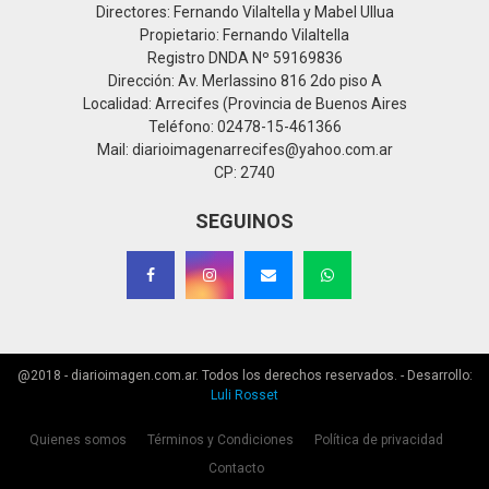
Directores: Fernando Vilaltella y Mabel Ullua
Propietario: Fernando Vilaltella
Registro DNDA Nº 59169836
Dirección: Av. Merlassino 816 2do piso A
Localidad: Arrecifes (Provincia de Buenos Aires
Teléfono: 02478-15-461366
Mail: diarioimagenarrecifes@yahoo.com.ar
CP: 2740
SEGUINOS
@2018 - diarioimagen.com.ar. Todos los derechos reservados. - Desarrollo:
Luli Rosset
Quienes somos
Términos y Condiciones
Política de privacidad
Contacto