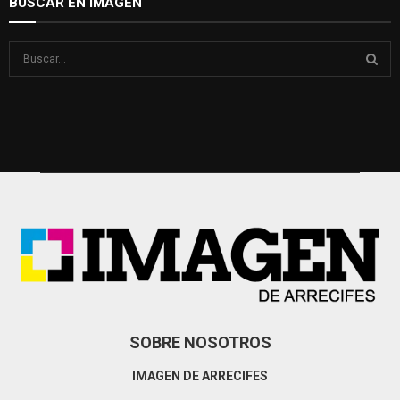
BUSCAR EN IMAGEN
S
e
a
S
r
c
E
h
f
A
o
r
R
:
C
H
SOBRE NOSOTROS
IMAGEN DE ARRECIFES