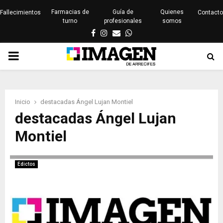
Farmacias de
Guía de
Quienes
Fallecimientos
Contacto
turno
profesionales
somos
Facebook
Instagram
Email
Whatsapp
PRIMARY
MENU
Inicio
destacadas Ángel Lujan Montiel
destacadas Ángel Lujan
Montiel
Edictos