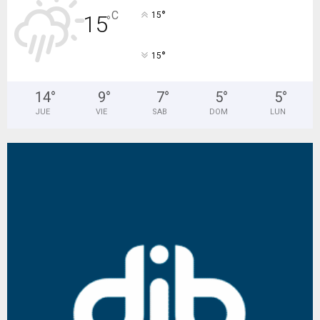
°
C
15
15
°
°
15
14
°
9
°
7
°
5
°
5
°
JUE
VIE
SAB
DOM
LUN