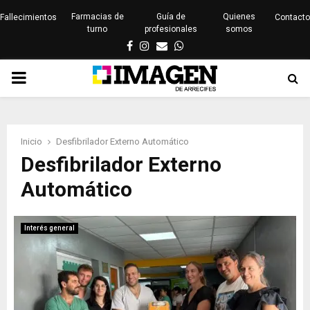
Farmacias de
Guía de
Quienes
Fallecimientos
Contacto
turno
profesionales
somos
Facebook
Instagram
Email
Whatsapp
PRIMARY
MENU
Inicio
Desfibrilador Externo Automático
Desfibrilador Externo
Automático
Interés general