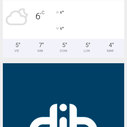
°
C
6
6
°
°
6
5
°
7
°
5
°
5
°
4
°
VIE
SAB
DOM
LUN
MAR