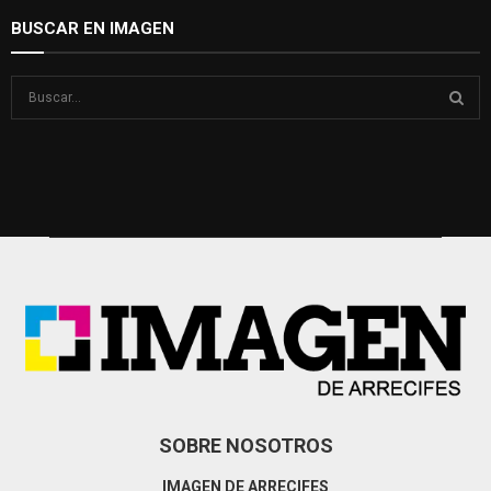
BUSCAR EN IMAGEN
S
e
a
S
r
c
E
h
f
A
o
r
R
:
C
H
SOBRE NOSOTROS
IMAGEN DE ARRECIFES