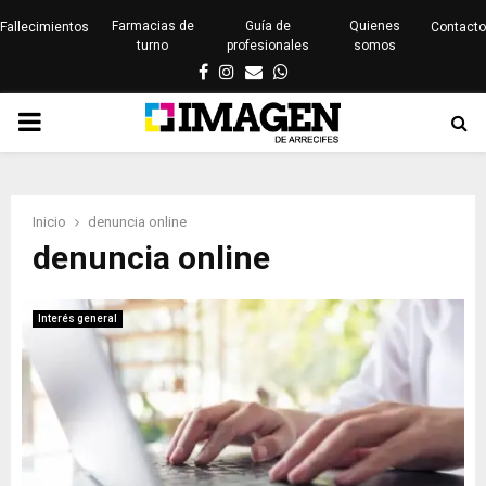
Farmacias de
Guía de
Quienes
Fallecimientos
Contacto
turno
profesionales
somos
Facebook
Instagram
Email
Whatsapp
PRIMARY
MENU
Inicio
denuncia online
denuncia online
Interés general