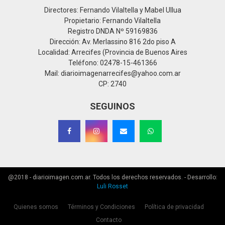
Directores: Fernando Vilaltella y Mabel Ullua
Propietario: Fernando Vilaltella
Registro DNDA Nº 59169836
Dirección: Av. Merlassino 816 2do piso A
Localidad: Arrecifes (Provincia de Buenos Aires
Teléfono: 02478-15-461366
Mail: diarioimagenarrecifes@yahoo.com.ar
CP: 2740
SEGUINOS
@2018 - diarioimagen.com.ar. Todos los derechos reservados. - Desarrollo:
Luli Rosset
Quienes somos
Términos y Condiciones
Política de privacidad
Contacto