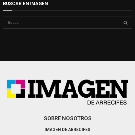
BUSCAR EN IMAGEN
S
e
a
S
r
c
E
h
f
A
o
r
R
:
C
H
SOBRE NOSOTROS
IMAGEN DE ARRECIFES