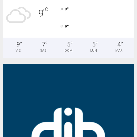
°
C
9
9
°
°
9
9
°
7
°
5
°
5
°
4
°
VIE
SAB
DOM
LUN
MAR