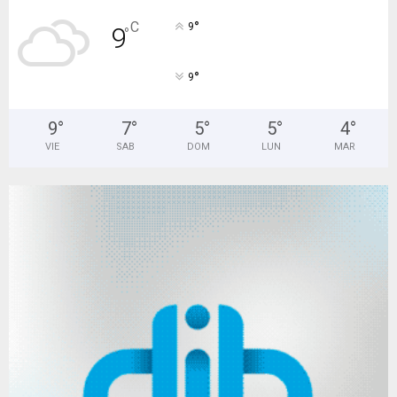
°
C
9
9
°
°
9
9
°
7
°
5
°
5
°
4
°
VIE
SAB
DOM
LUN
MAR