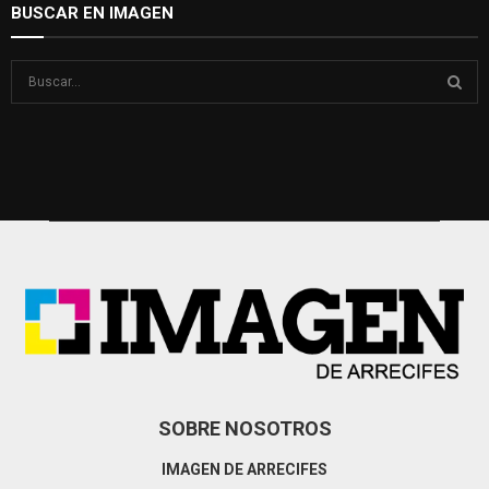
BUSCAR EN IMAGEN
S
e
a
S
r
c
E
h
f
A
o
r
R
:
C
H
SOBRE NOSOTROS
IMAGEN DE ARRECIFES