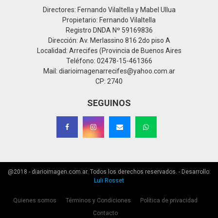
Directores: Fernando Vilaltella y Mabel Ullua
Propietario: Fernando Vilaltella
Registro DNDA Nº 59169836
Dirección: Av. Merlassino 816 2do piso A
Localidad: Arrecifes (Provincia de Buenos Aires
Teléfono: 02478-15-461366
Mail: diarioimagenarrecifes@yahoo.com.ar
CP: 2740
SEGUINOS
@2018 - diarioimagen.com.ar. Todos los derechos reservados. - Desarrollo:
Luli Rosset
Quienes somos
Términos y Condiciones
Política de privacidad
Contacto