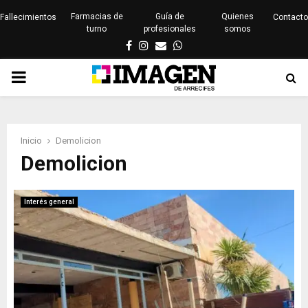
Farmacias de
Guía de
Quienes
Fallecimientos
Contacto
turno
profesionales
somos
Facebook
Instagram
Email
Whatsapp
PRIMARY
MENU
Inicio
Demolicion
Demolicion
Interés general