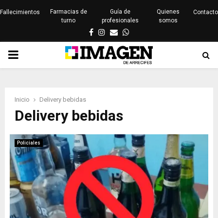
Farmacias de
Guía de
Quienes
Fallecimientos
Contacto
turno
profesionales
somos
Facebook
Instagram
Email
Whatsapp
PRIMARY
MENU
Inicio
Delivery bebidas
Delivery bebidas
Policiales