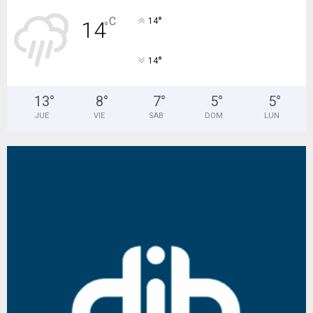
°
C
14
14
°
°
14
13
°
8
°
7
°
5
°
5
°
JUE
VIE
SAB
DOM
LUN