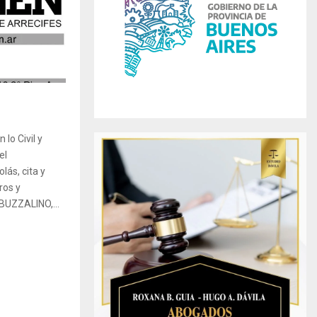
r
R
:
C
H
lo Civil y
el
lás, cita y
ros y
BUZZALINO,...