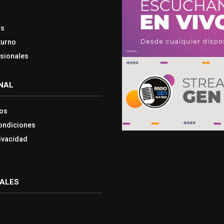
os
turno
esionales
NAL
os
ondiciones
rivacidad
IALES