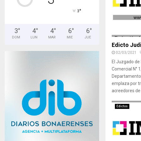
°
3
3
°
4
°
4
°
6
°
6
°
DOM
LUN
MAR
MIE
JUE
Edicto Judi
02/03/2021
El Juzgado de P
Comercial N° 1
Departamento J
emplaza por tr
acreedores de 
Edictos