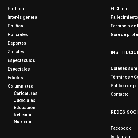
Portada
El Clima
Interés general
Fallecimient
Política
Farmacia de 
Policiales
Guía de prof
Deportes
Zonales
INSTITUCIO
Espectáculos
Quienes som
Especiales
Términos y C
Edictos
Política de p
Columnistas
Caricaturas
Contacto
Judiciales
Educación
REDES SOC
Reflexión
Nutrición
Facebook
Instagram