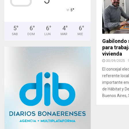
°
5
5
°
6
°
6
°
4
°
6
°
SAB
DOM
LUN
MAR
MIE
Gabilondo 
para trabaj
vivienda
30/09/2025
El concejal el
referente loca
importante enc
de Hábitat y D
Buenos Aires, Si