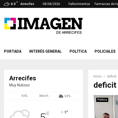
C
6.5
Arrecifes
08/08/2026
Fallecimientos
Farmacias de t
PORTADA
INTERÉS GENERAL
POLÍTICA
POLICIALES
Inicio
deficit
Arrecifes
deficit
Muy Nuboso
93%
3km/h
69%
Política
°
5
C
5
°