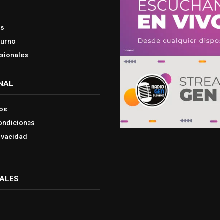
os
turno
esionales
NAL
os
ondiciones
rivacidad
IALES