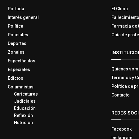
Portada
El Clima
Interés general
Fallecimient
Política
Farmacia de 
Policiales
Guía de prof
Deportes
Zonales
INSTITUCIO
Espectáculos
Quienes som
Especiales
Términos y C
Edictos
Política de p
Columnistas
Caricaturas
Contacto
Judiciales
Educación
REDES SOC
Reflexión
Nutrición
Facebook
Instagram