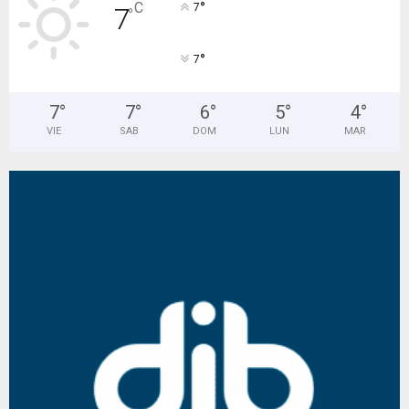
°
C
7
7
°
°
7
7
°
7
°
6
°
5
°
4
°
VIE
SAB
DOM
LUN
MAR