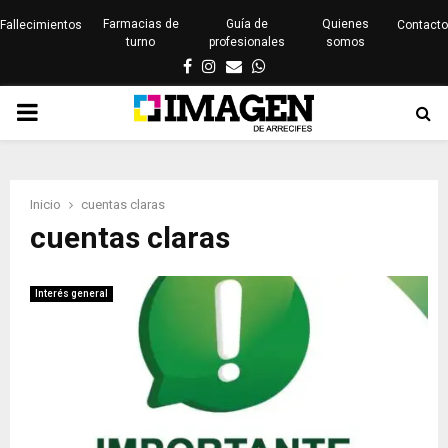
Farmacias de
Guía de
Quienes
Fallecimientos
Contacto
turno
profesionales
somos
Facebook
Instagram
Email
Whatsapp
PRIMARY
MENU
Inicio
cuentas claras
cuentas claras
Interés general