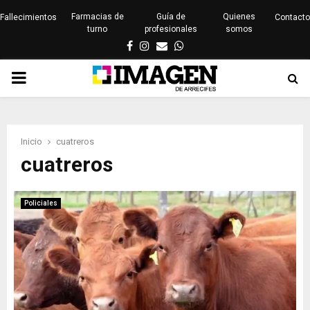
Farmacias de
Guía de
Quienes
Fallecimientos
Contacto
turno
profesionales
somos
Facebook
Instagram
Email
Whatsapp
PRIMARY
MENU
Inicio
cuatreros
cuatreros
Policiales