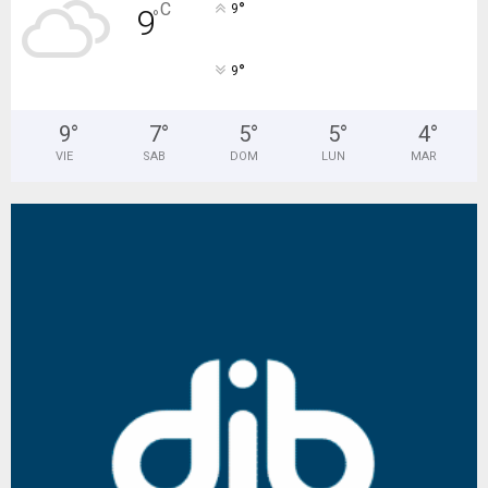
°
C
9
9
°
°
9
9
°
7
°
5
°
5
°
4
°
VIE
SAB
DOM
LUN
MAR