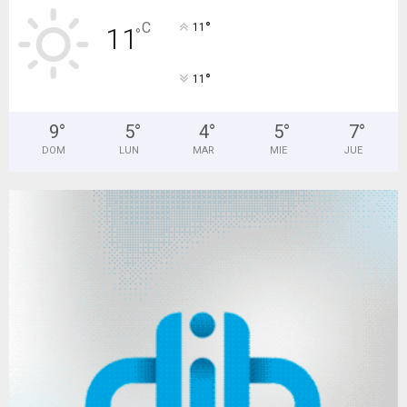
°
C
11
11
°
°
11
9
°
5
°
4
°
5
°
7
°
DOM
LUN
MAR
MIE
JUE