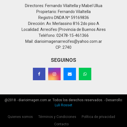
Directores: Fernando Vilaltella y Mabel Ullua
Propietario: Fernando Vilaltella
Registro DNDA Nº 59169836
Dirección: Av. Merlassino 816 2do piso A
Localidad: Arrecifes (Provincia de Buenos Aires
Teléfono: 02478-15-461366
Mail: diarioimagenarrecifes@yahoo.com.ar
CP: 2740
SEGUINOS
@2018 - diarioimagen.com.ar. Todos los derechos reservados. - Desarrollo:
Luli Rosset
Quienes somos
Términos y Condiciones
Política de privacidad
Contacto