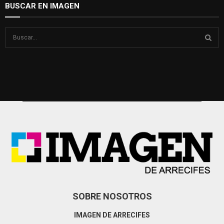
BUSCAR EN IMAGEN
S
e
a
S
r
c
E
h
f
A
o
r
R
:
C
H
SOBRE NOSOTROS
IMAGEN DE ARRECIFES