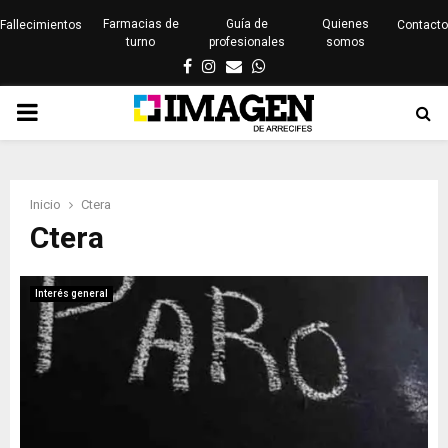
Farmacias de
Guía de
Quienes
Fallecimientos
Contacto
turno
profesionales
somos
Facebook
Instagram
Email
Whatsapp
PRIMARY
MENU
Inicio
Ctera
Ctera
Interés general