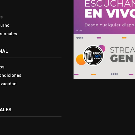
os
turno
esionales
NAL
os
ondiciones
rivacidad
IALES