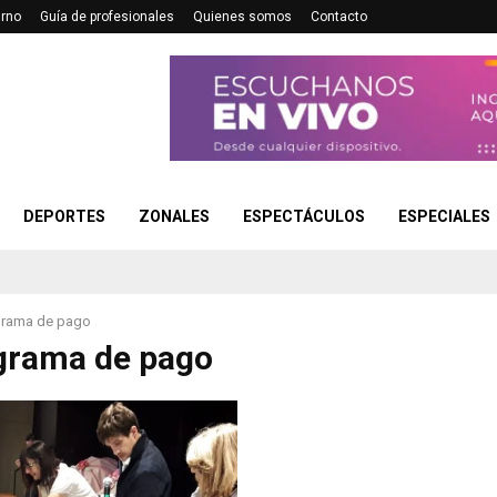
urno
Guía de profesionales
Quienes somos
Contacto
DEPORTES
ZONALES
ESPECTÁCULOS
ESPECIALES
rama de pago
grama de pago