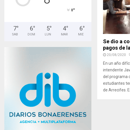
°
8
7
°
6
°
5
°
4
°
6
°
SAB
DOM
LUN
MAR
MIE
Se dio a c
pagos de l
20/08/2020
En un año difíc
intendente Jav
del programa 
estudiantes ter
de Arrecifes. E