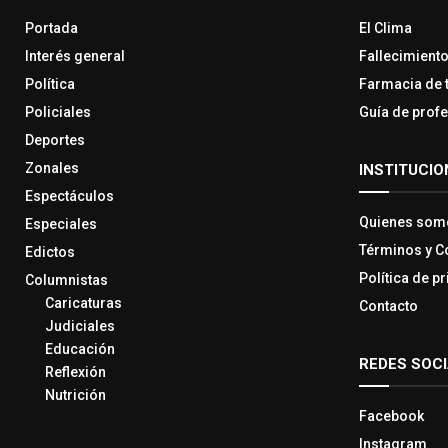
Portada
El Clima
Interés general
Fallecimient
Política
Farmacia de 
Policiales
Guía de prof
Deportes
Zonales
INSTITUCIO
Espectáculos
Quienes som
Especiales
Términos y C
Edictos
Política de p
Columnistas
Caricaturas
Contacto
Judiciales
Educación
REDES SOC
Reflexión
Nutrición
Facebook
Instagram