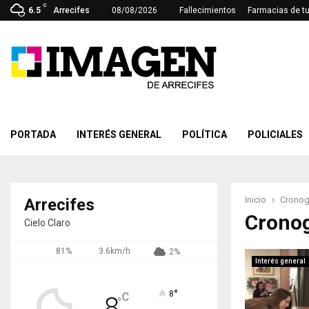
C
6.5
Arrecifes
08/08/2026
Fallecimientos
Farmacias de t
PORTADA
INTERÉS GENERAL
POLÍTICA
POLICIALES
Inicio
Cronog
Arrecifes
Crono
Cielo Claro
81%
3.6km/h
2%
Interés general
°
8
C
8
°