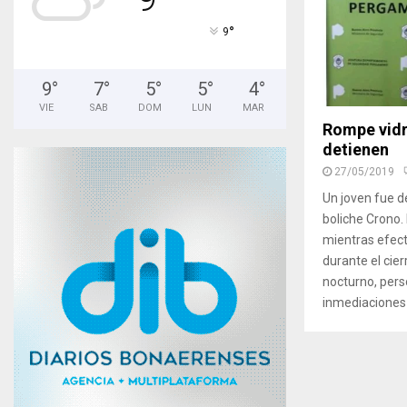
°
9
9
°
7
°
5
°
5
°
4
°
VIE
SAB
DOM
LUN
MAR
Rompe vidri
detienen
27/05/2019
Un joven fue d
boliche Crono.
mientras efec
durante el cier
nocturno, pers
inmediaciones 