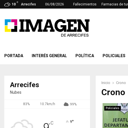
C
10
Arrecifes
06/08/2026
Fallecimientos
Farmacias de tu
PORTADA
INTERÉS GENERAL
POLÍTICA
POLICIALES
Inicio
Crono
Arrecifes
Crono
Nubes
83%
10.7km/h
99%
Policiales
°
9
C
9
°