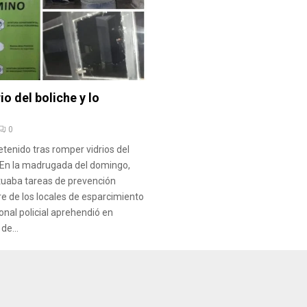
o del boliche y lo
0
etenido tras romper vidrios del
 En la madrugada del domingo,
tuaba tareas de prevención
re de los locales de esparcimiento
onal policial aprehendió en
de...