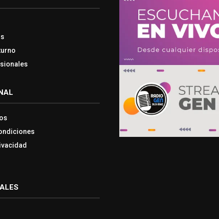
os
turno
esionales
NAL
os
ondiciones
rivacidad
IALES